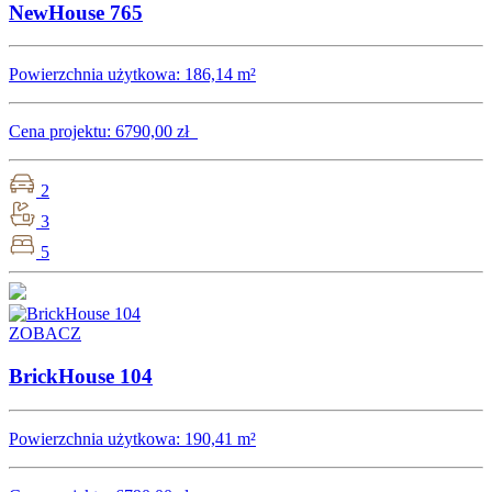
NewHouse 765
Powierzchnia użytkowa:
186,14 m²
Cena projektu:
6790,00 zł
2
3
5
ZOBACZ
BrickHouse 104
Powierzchnia użytkowa:
190,41 m²