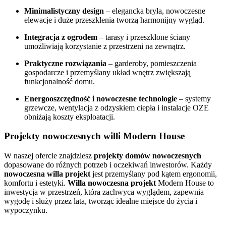
Minimalistyczny design
– elegancka bryła, nowoczesne
elewacje i duże przeszklenia tworzą harmonijny wygląd.
Integracja z ogrodem
– tarasy i przeszklone ściany
umożliwiają korzystanie z przestrzeni na zewnątrz.
Praktyczne rozwiązania
– garderoby, pomieszczenia
gospodarcze i przemyślany układ wnętrz zwiększają
funkcjonalność domu.
Energooszczędność i nowoczesne technologie
– systemy
grzewcze, wentylacja z odzyskiem ciepła i instalacje OZE
obniżają koszty eksploatacji.
Projekty nowoczesnych willi Modern House
W naszej ofercie znajdziesz
projekty domów nowoczesnych
dopasowane do różnych potrzeb i oczekiwań inwestorów. Każdy
nowoczesna willa projekt
jest przemyślany pod kątem ergonomii,
komfortu i estetyki.
Willa nowoczesna projekt
Modern House to
inwestycja w przestrzeń, która zachwyca wyglądem, zapewnia
wygodę i służy przez lata, tworząc idealne miejsce do życia i
wypoczynku.