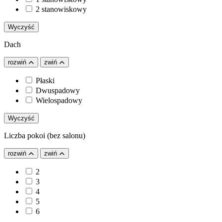
2 stanowiskowy
Wyczyść
Dach
rozwiń
zwiń
Płaski
Dwuspadowy
Wielospadowy
Wyczyść
Liczba pokoi (bez salonu)
rozwiń
zwiń
2
3
4
5
6