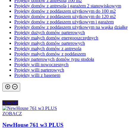
Projekty domów z antresolą 100 m2
Projekty domów z antresolą i garażem 2 stanowiskowym
Projekty domów z poddaszem użytkowym do 100 m2
Projekty domów z poddaszem użytkowym do 120 m2
Projekty domów z poddaszem użytkowym i garażem
Projekty domów z poddaszem użytkowym na wąską działkę
Projekty dużych domów parterowych
Projekty małych domów energooszczędnych
Projekty małych domów parterowych
Projekty małych domów z antresolą
Projekty małych domów z poddaszem
Projekty parterowych domów typu stodoła
Projekty willi nowoczesnych
Projekty willi parterowych
Projekty willi z basenem
Nowość
ZOBACZ
NewHouse 761 w3 PLUS