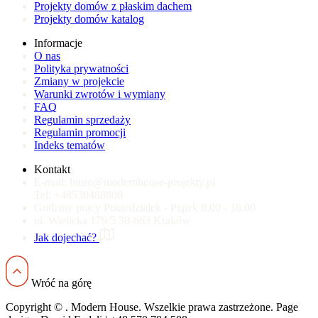
Projekty domów z płaskim dachem
Projekty domów katalog
Informacje
O nas
Polityka prywatności
Zmiany w projekcie
Warunki zwrotów i wymiany
FAQ
Regulamin sprzedaży
Regulamin promocji
Indeks tematów
Kontakt
E-mail:
biuro@modernhouse-projekty.pl
Tel:
+48530488800
Godziny pracy
Poniedziałek - Piątek
8.00 - 16.00
ul. Wielicka 179/5
30-663 Kraków
Jak dojechać?
Wróć na górę
Copyright ©
. Modern House. Wszelkie prawa zastrzeżone.
Page