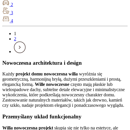
2
3
4
1
2
Nowoczesna architektura i design
Każdy
projekt domu nowoczesna willa
wyróżnia się
geometryczną, harmonijną bryłą, dużymi przeszkleniami i prostą,
elegancką formą.
Wille nowoczesne
często mają płaskie lub
wielospadowe dachy, subtelne detale elewacyjne i minimalistyczne
wykończenia, które podkreślają nowoczesny charakter domu.
Zastosowanie naturalnych materiałów, takich jak drewno, kamień
czy szkło, nadaje projektom elegancji i ponadczasowego wyglądu.
Przemyślany układ funkcjonalny
Willa nowoczesna projekt
skupia się nie tylko na estetyce, ale