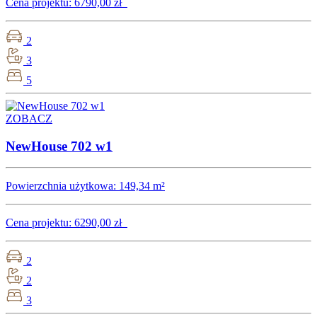
Cena projektu:
6790,00 zł
2
3
5
ZOBACZ
NewHouse 702 w1
Powierzchnia użytkowa:
149,34 m²
Cena projektu:
6290,00 zł
2
2
3