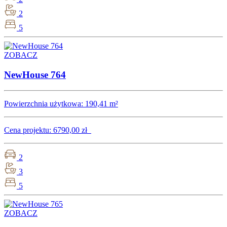
2
5
ZOBACZ
NewHouse 764
Powierzchnia użytkowa:
190,41 m²
Cena projektu:
6790,00 zł
2
3
5
ZOBACZ