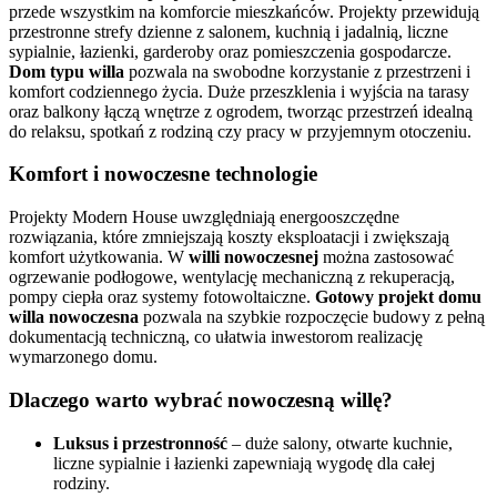
przede wszystkim na komforcie mieszkańców. Projekty przewidują
przestronne strefy dzienne z salonem, kuchnią i jadalnią, liczne
sypialnie, łazienki, garderoby oraz pomieszczenia gospodarcze.
Dom typu willa
pozwala na swobodne korzystanie z przestrzeni i
komfort codziennego życia. Duże przeszklenia i wyjścia na tarasy
oraz balkony łączą wnętrze z ogrodem, tworząc przestrzeń idealną
do relaksu, spotkań z rodziną czy pracy w przyjemnym otoczeniu.
Komfort i nowoczesne technologie
Projekty Modern House uwzględniają energooszczędne
rozwiązania, które zmniejszają koszty eksploatacji i zwiększają
komfort użytkowania. W
willi nowoczesnej
można zastosować
ogrzewanie podłogowe, wentylację mechaniczną z rekuperacją,
pompy ciepła oraz systemy fotowoltaiczne.
Gotowy projekt domu
willa nowoczesna
pozwala na szybkie rozpoczęcie budowy z pełną
dokumentacją techniczną, co ułatwia inwestorom realizację
wymarzonego domu.
Dlaczego warto wybrać nowoczesną willę?
Luksus i przestronność
– duże salony, otwarte kuchnie,
liczne sypialnie i łazienki zapewniają wygodę dla całej
rodziny.