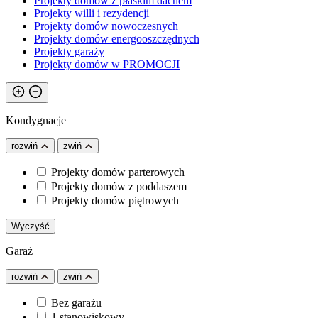
Projekty domów z płaskim dachem
Projekty willi i rezydencji
Projekty domów nowoczesnych
Projekty domów energooszczędnych
Projekty garaży
Projekty domów w PROMOCJI
Kondygnacje
rozwiń
zwiń
Projekty domów parterowych
Projekty domów z poddaszem
Projekty domów piętrowych
Wyczyść
Garaż
rozwiń
zwiń
Bez garażu
1 stanowiskowy