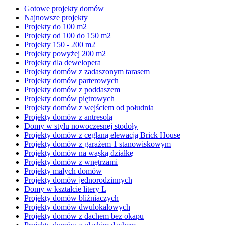
Gotowe projekty domów
Najnowsze projekty
Projekty do 100 m2
Projekty od 100 do 150 m2
Projekty 150 - 200 m2
Projekty powyżej 200 m2
Projekty dla dewelopera
Projekty domów z zadaszonym tarasem
Projekty domów parterowych
Projekty domów z poddaszem
Projekty domów piętrowych
Projekty domów z wejściem od południa
Projekty domów z antresolą
Domy w stylu nowoczesnej stodoły
Projekty domów z ceglaną elewacją Brick House
Projekty domów z garażem 1 stanowiskowym
Projekty domów na wąską działkę
Projekty domów z wnętrzami
Projekty małych domów
Projekty domów jednorodzinnych
Domy w kształcie litery L
Projekty domów bliźniaczych
Projekty domów dwulokalowych
Projekty domów z dachem bez okapu