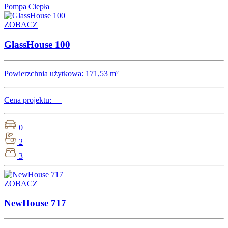
Pompa Ciepła
ZOBACZ
GlassHouse 100
Powierzchnia użytkowa:
171,53 m²
Cena projektu:
―
0
2
3
ZOBACZ
NewHouse 717