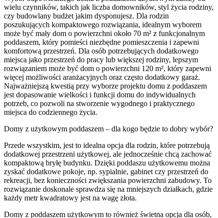
wielu czynników, takich jak liczba domowników, styl życia rodziny,
czy budowlany budżet jakim dysponujesz. Dla rodzin
poszukujących kompaktowego rozwiązania, idealnym wyborem
może być mały dom o powierzchni około 70 m² z funkcjonalnym
poddaszem, który pomieści niezbędne pomieszczenia i zapewni
komfortową przestrzeń. Dla osób potrzebujących dodatkowego
miejsca jako przestrzeń do pracy lub większej rodziny, lepszym
rozwiązaniem może być dom o powierzchni 120 m², który zapewni
więcej możliwości aranżacyjnych oraz często dodatkowy garaż.
Najważniejszą kwestią przy wyborze projektu domu z poddaszem
jest dopasowanie wielkości i funkcji domu do indywidualnych
potrzeb, co pozwoli na stworzenie wygodnego i praktycznego
miejsca do codziennego życia.
Domy z użytkowym poddaszem – dla kogo będzie to dobry wybór?
Przede wszystkim, jest to idealna opcja dla rodzin, które potrzebują
dodatkowej przestrzeni użytkowej, ale jednocześnie chcą zachować
kompaktową bryłę budynku. Dzięki poddaszu użytkowemu można
zyskać dodatkowe pokoje, np. sypialnie, gabinet czy przestrzeń do
rekreacji, bez konieczności zwiększania powierzchni zabudowy. To
rozwiązanie doskonale sprawdza się na mniejszych działkach, gdzie
każdy metr kwadratowy jest na wagę złota.
Domy z poddaszem użytkowym to również świetna opcja dla osób,