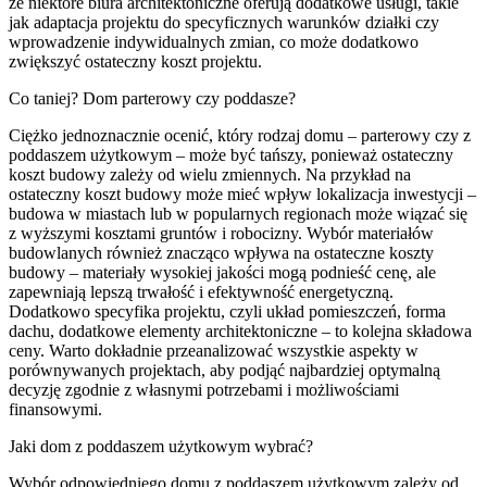
że niektóre biura architektoniczne oferują dodatkowe usługi, takie
jak adaptacja projektu do specyficznych warunków działki czy
wprowadzenie indywidualnych zmian, co może dodatkowo
zwiększyć ostateczny koszt projektu.
Co taniej? Dom parterowy czy poddasze?
Ciężko jednoznacznie ocenić, który rodzaj domu – parterowy czy z
poddaszem użytkowym – może być tańszy, ponieważ ostateczny
koszt budowy zależy od wielu zmiennych. Na przykład na
ostateczny koszt budowy może mieć wpływ lokalizacja inwestycji –
budowa w miastach lub w popularnych regionach może wiązać się
z wyższymi kosztami gruntów i robocizny. Wybór materiałów
budowlanych również znacząco wpływa na ostateczne koszty
budowy – materiały wysokiej jakości mogą podnieść cenę, ale
zapewniają lepszą trwałość i efektywność energetyczną.
Dodatkowo specyfika projektu, czyli układ pomieszczeń, forma
dachu, dodatkowe elementy architektoniczne – to kolejna składowa
ceny. Warto dokładnie przeanalizować wszystkie aspekty w
porównywanych projektach, aby podjąć najbardziej optymalną
decyzję zgodnie z własnymi potrzebami i możliwościami
finansowymi.
Jaki dom z poddaszem użytkowym wybrać?
Wybór odpowiedniego domu z poddaszem użytkowym zależy od