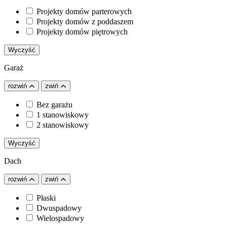
Projekty domów parterowych
Projekty domów z poddaszem
Projekty domów piętrowych
Wyczyść
Garaż
rozwiń
zwiń
Bez garażu
1 stanowiskowy
2 stanowiskowy
Wyczyść
Dach
rozwiń
zwiń
Płaski
Dwuspadowy
Wielospadowy