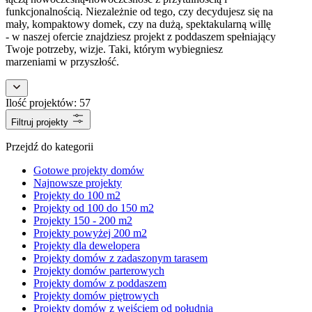
funkcjonalnością. Niezależnie od tego, czy decydujesz się na
mały, kompaktowy domek, czy na dużą, spektakularną willę
- w naszej ofercie znajdziesz projekt z poddaszem spełniający
Twoje potrzeby, wizje. Taki, którym wybiegniesz
marzeniami w przyszłość.
Ilość projektów:
57
Filtruj projekty
Przejdź do kategorii
Gotowe projekty domów
Najnowsze projekty
Projekty do 100 m2
Projekty od 100 do 150 m2
Projekty 150 - 200 m2
Projekty powyżej 200 m2
Projekty dla dewelopera
Projekty domów z zadaszonym tarasem
Projekty domów parterowych
Projekty domów z poddaszem
Projekty domów piętrowych
Projekty domów z wejściem od południa