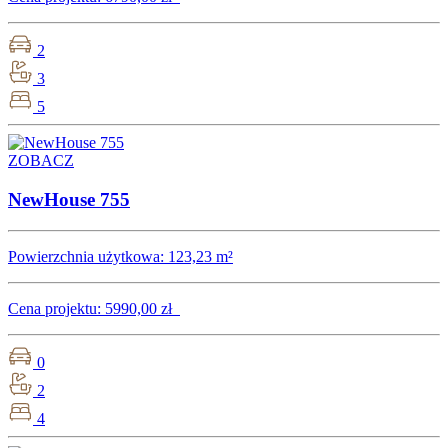
2
3
5
ZOBACZ
NewHouse 755
Powierzchnia użytkowa:
123,23 m²
Cena projektu:
5990,00 zł
0
2
4