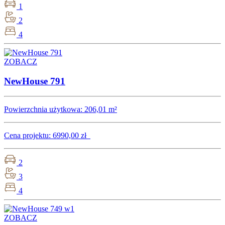
1
2
4
ZOBACZ
NewHouse 791
Powierzchnia użytkowa:
206,01 m²
Cena projektu:
6990,00 zł
2
3
4
ZOBACZ