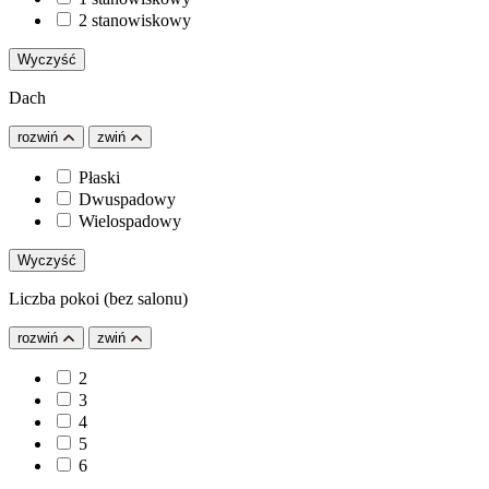
2 stanowiskowy
Wyczyść
Dach
rozwiń
zwiń
Płaski
Dwuspadowy
Wielospadowy
Wyczyść
Liczba pokoi (bez salonu)
rozwiń
zwiń
2
3
4
5
6