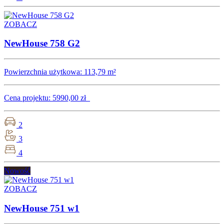
ZOBACZ
NewHouse 758 G2
Powierzchnia użytkowa:
113,79 m²
Cena projektu:
5990,00 zł
2
3
4
Nowość
ZOBACZ
NewHouse 751 w1