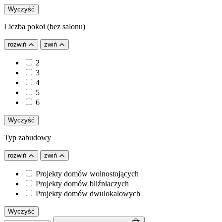
Wyczyść
Liczba pokoi (bez salonu)
rozwiń
zwiń
2
3
4
5
6
Wyczyść
Typ zabudowy
rozwiń
zwiń
Projekty domów wolnostojących
Projekty domów bliźniaczych
Projekty domów dwulokalowych
Wyczyść