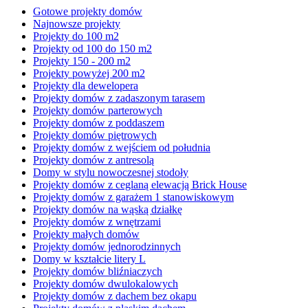
Gotowe projekty domów
Najnowsze projekty
Projekty do 100 m2
Projekty od 100 do 150 m2
Projekty 150 - 200 m2
Projekty powyżej 200 m2
Projekty dla dewelopera
Projekty domów z zadaszonym tarasem
Projekty domów parterowych
Projekty domów z poddaszem
Projekty domów piętrowych
Projekty domów z wejściem od południa
Projekty domów z antresolą
Domy w stylu nowoczesnej stodoły
Projekty domów z ceglaną elewacją Brick House
Projekty domów z garażem 1 stanowiskowym
Projekty domów na wąską działkę
Projekty domów z wnętrzami
Projekty małych domów
Projekty domów jednorodzinnych
Domy w kształcie litery L
Projekty domów bliźniaczych
Projekty domów dwulokalowych
Projekty domów z dachem bez okapu