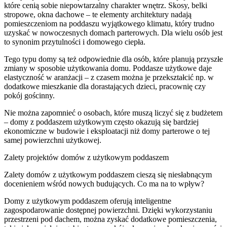
które cenią sobie niepowtarzalny charakter wnętrz. Skosy, belki
stropowe, okna dachowe – te elementy architektury nadają
pomieszczeniom na poddaszu wyjątkowego klimatu, który trudno
uzyskać w nowoczesnych domach parterowych. Dla wielu osób jest
to synonim przytulności i domowego ciepła.
Tego typu domy są też odpowiednie dla osób, które planują przyszłe
zmiany w sposobie użytkowania domu. Poddasze użytkowe daje
elastyczność w aranżacji – z czasem można je przekształcić np. w
dodatkowe mieszkanie dla dorastających dzieci, pracownię czy
pokój gościnny.
Nie można zapomnieć o osobach, które muszą liczyć się z budżetem
– domy z poddaszem użytkowym często okazują się bardziej
ekonomiczne w budowie i eksploatacji niż domy parterowe o tej
samej powierzchni użytkowej.
Zalety projektów domów z użytkowym poddaszem
Zalety domów z użytkowym poddaszem cieszą się niesłabnącym
docenieniem wśród nowych budujących. Co ma na to wpływ?
Domy z użytkowym poddaszem oferują inteligentne
zagospodarowanie dostępnej powierzchni. Dzięki wykorzystaniu
przestrzeni pod dachem, można zyskać dodatkowe pomieszczenia,