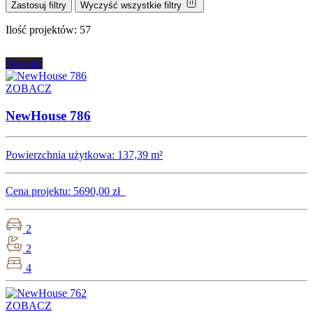
Zastosuj filtry
Wyczyść wszystkie filtry
Ilość projektów:
57
Nowość
ZOBACZ
NewHouse 786
Powierzchnia użytkowa:
137,39 m²
Cena projektu:
5690,00 zł
2
2
4
ZOBACZ