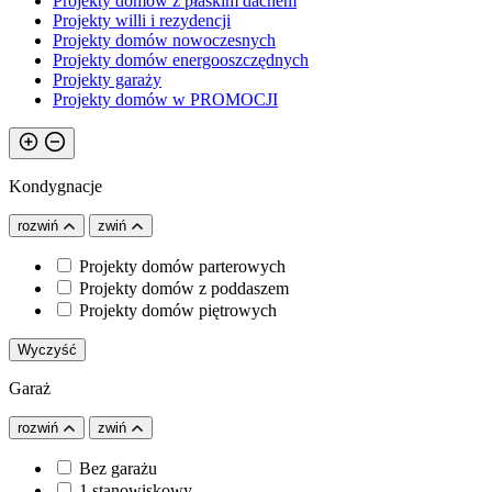
Projekty domów z płaskim dachem
Projekty willi i rezydencji
Projekty domów nowoczesnych
Projekty domów energooszczędnych
Projekty garaży
Projekty domów w PROMOCJI
Kondygnacje
rozwiń
zwiń
Projekty domów parterowych
Projekty domów z poddaszem
Projekty domów piętrowych
Wyczyść
Garaż
rozwiń
zwiń
Bez garażu
1 stanowiskowy