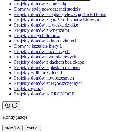
Projekty domów z antresolą
Domy w stylu nowoczesnej stodoły
Projekty domów z ceglaną elewacją Brick House
Projekty domów z garażem 1 stanowiskowym
Projekty domów na wąską działkę
Projekty domów z wnętrzami
Projekty małych domów
Projekty domów jednorodzinnych
Domy w kształcie litery L
Projekty domów bliźniaczych
Projekty domów dwulokalowych
Projekty domów z dachem bez okapu
Projekty domów z płaskim dachem
Projekty willi i rezydencji
Projekty domów nowoczesnych
Projekty domów energooszczędnych
Projekty garaży
Projekty domów w PROMOCJI
Kondygnacje
rozwiń
zwiń