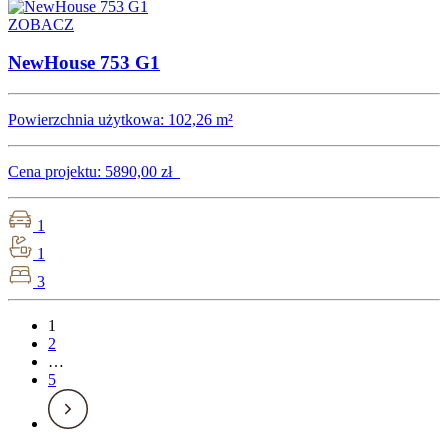
ZOBACZ
NewHouse 753 G1
Powierzchnia użytkowa:
102,26 m²
Cena projektu:
5890,00 zł
1
1
3
1
2
…
5