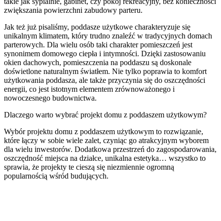
takie jak sypialnie, gabinet, czy pokój rekreacyjny, bez konieczności
zwiększania powierzchni zabudowy parteru.
Jak też już pisaliśmy, poddasze użytkowe charakteryzuje się
unikalnym klimatem, który trudno znaleźć w tradycyjnych domach
parterowych. Dla wielu osób taki charakter pomieszczeń jest
synonimem domowego ciepła i intymności. Dzięki zastosowaniu
okien dachowych, pomieszczenia na poddaszu są doskonale
doświetlone naturalnym światłem. Nie tylko poprawia to komfort
użytkowania poddasza, ale także przyczynia się do oszczędności
energii, co jest istotnym elementem zrównoważonego i
nowoczesnego budownictwa.
Dlaczego warto wybrać projekt domu z poddaszem użytkowym?
Wybór projektu domu z poddaszem użytkowym to rozwiązanie,
które łączy w sobie wiele zalet, czyniąc go atrakcyjnym wyborem
dla wielu inwestorów. Dodatkowa przestrzeń do zagospodarowania,
oszczędność miejsca na działce, unikalna estetyka… wszystko to
sprawia, że projekty te cieszą się niezmiennie ogromną
popularnością wśród budujących.