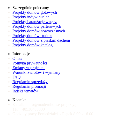
Szczególnie polecamy
Projekty domów gotowych
Projekty indywidualne
Projekty i aranżacje wnętrz
Projekty domów parterowych
Projekty domów nowoczesnych
Projekty domów stodoła
Projekty domów z płaskim dachem
Projekty domów katalog
Informacje
O nas
Polityka prywatności
Zmiany w projekcie
Warunki zwrotów i wymiany
FAQ
Regulamin sprzedaży
Regulamin promocji
Indeks tematów
Kontakt
E-mail:
biuro@modernhouse-projekty.pl
Tel:
+48530488800
Godziny pracy
Poniedziałek - Piątek
8.00 - 16.00