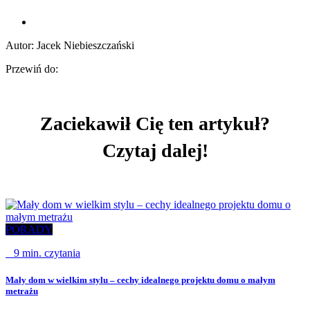
Autor: Jacek Niebieszczański
Przewiń do:
Zaciekawił Cię ten artykuł?
Czytaj dalej!
PORADY
6
9 min. czytania
C
Mały dom w wielkim stylu – cechy idealnego projektu domu o małym
metrażu
P