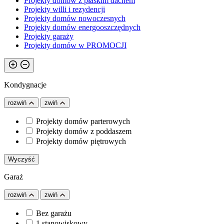
Projekty domów z płaskim dachem
Projekty willi i rezydencji
Projekty domów nowoczesnych
Projekty domów energooszczędnych
Projekty garaży
Projekty domów w PROMOCJI
Kondygnacje
rozwiń
zwiń
Projekty domów parterowych
Projekty domów z poddaszem
Projekty domów piętrowych
Wyczyść
Garaż
rozwiń
zwiń
Bez garażu
1 stanowiskowy