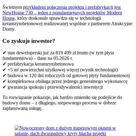
Świetnym p
rzykładem połączenia projektu i prefabrykacji jest
NewHouse 730 – jeden z popularniejszych projektów Modern
House,
który doskonale sprawdza się w technologii
keramzytobetonowej realizowanej wspólnie z partnerem Atrakcyjne
Domy.
Co zyskuje inwestor?
✔ stan deweloperski już za 819 499 zł brutto (w tym płyta
fundamentowa) – dane na 05.2026 r.
✔ prefabrykacja keramzytobetonowa
✔ +5 m² powierzchni użytkowej więcej (wynik technologii)
✔ budowa w 120 dni roboczych od gotowej płyty fundamentowej
✔ kompleksowa obsługa przez jednego generalnego wykonawcę
✔ gwarancja spokoju i przewidywalności inwestycji
To rozwiązanie pokazuje, jak bardzo zmieniło się podejście do
budowy domu – z długiego, niepewnego procesu w dobrze
zaplanowaną usługę.