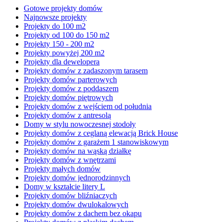
Gotowe projekty domów
Najnowsze projekty
Projekty do 100 m2
Projekty od 100 do 150 m2
Projekty 150 - 200 m2
Projekty powyżej 200 m2
Projekty dla dewelopera
Projekty domów z zadaszonym tarasem
Projekty domów parterowych
Projekty domów z poddaszem
Projekty domów piętrowych
Projekty domów z wejściem od południa
Projekty domów z antresolą
Domy w stylu nowoczesnej stodoły
Projekty domów z ceglaną elewacją Brick House
Projekty domów z garażem 1 stanowiskowym
Projekty domów na wąską działkę
Projekty domów z wnętrzami
Projekty małych domów
Projekty domów jednorodzinnych
Domy w kształcie litery L
Projekty domów bliźniaczych
Projekty domów dwulokalowych
Projekty domów z dachem bez okapu