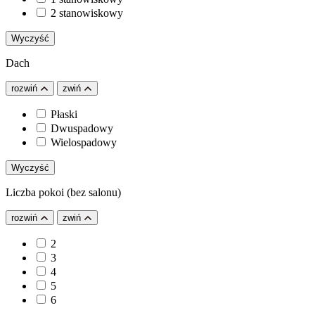
2 stanowiskowy
Wyczyść
Dach
rozwiń
zwiń
Płaski
Dwuspadowy
Wielospadowy
Wyczyść
Liczba pokoi (bez salonu)
rozwiń
zwiń
2
3
4
5
6